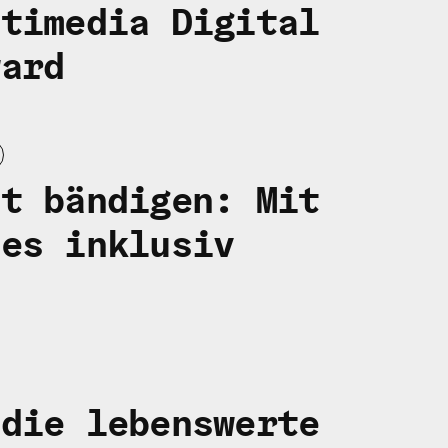
ltimedia Digital
ward
ät bändigen: Mit
ves inklusiv
 die lebenswerte