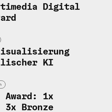
ltimedia Digital
ward
Visualisierung
alischer KI
n
t Award: 1x
d 3x Bronze