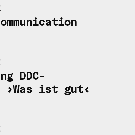
Communication
ung DDC-
b ›Was ist gut‹