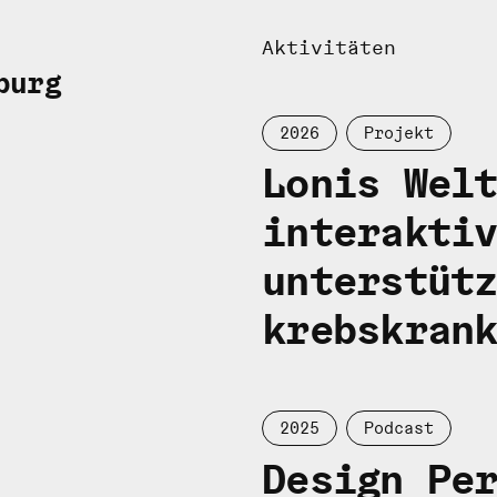
Aktivitäten
burg
2026
Projekt
Lonis Wel
interakti
unterstüt
krebskran
2025
Podcast
Design Pe