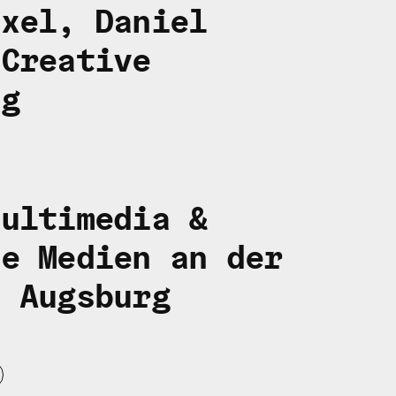
uxel, Daniel
&
Creative
ng
Multimedia &
ve Medien an der
e Augsburg