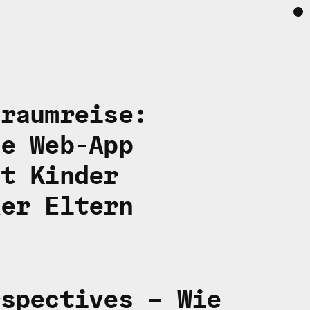
traumreise:
ve Web-App
zt Kinder
ker Eltern
rspectives – Wie