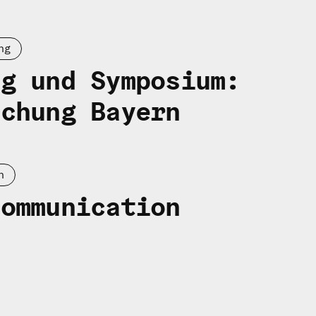
ng
ng und Symposium:
schung Bayern
n
Communication