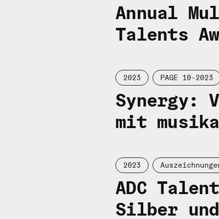
Annual Mu
Talents A
2023
PAGE 10-2023
Synergy: 
mit musik
2023
Auszeichnunge
ADC Talen
Silber un